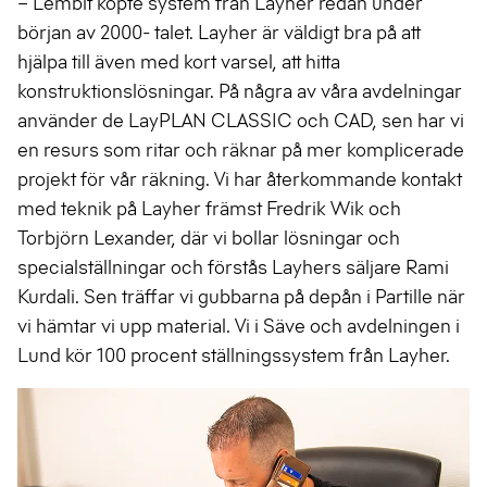
– Lembit köpte system från Layher redan under
början av 2000- talet. Layher är väldigt bra på att
hjälpa till även med kort varsel, att hitta
konstruktionslösningar. På några av våra avdelningar
använder de LayPLAN CLASSIC och CAD, sen har vi
en resurs som ritar och räknar på mer komplicerade
projekt för vår räkning. Vi har återkommande kontakt
med teknik på Layher främst Fredrik Wik och
Torbjörn Lexander, där vi bollar lösningar och
specialställningar och förstås Layhers säljare Rami
Kurdali. Sen träffar vi gubbarna på depån i Partille när
vi hämtar vi upp material. Vi i Säve och avdelningen i
Lund kör 100 procent ställningssystem från Layher.