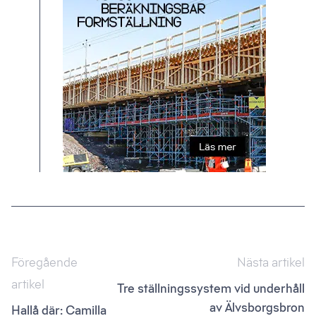
Inläggsnavigering
Föregående
Nästa artikel
artikel
Tre ställningssystem vid underhåll
av Älvsborgsbron
Hallå där: Camilla