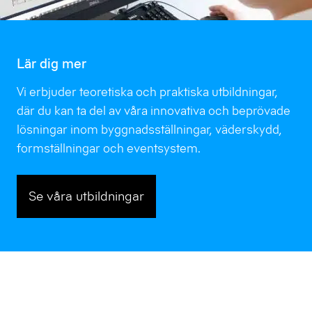
Lär dig mer
Vi erbjuder teoretiska och praktiska utbildningar,
där du kan ta del av våra innovativa och beprövade
lösningar inom byggnadsställningar, väderskydd,
formställningar och eventsystem.
Se våra utbildningar