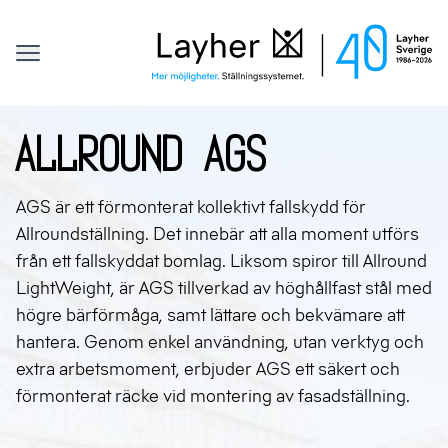
Kontakt
Layher
Offert
Sök efter:
Hoppa till innehåll
Allround AGS
AGS är ett förmonterat kollektivt fallskydd för
Allroundställning. Det innebär att alla moment utförs
från ett fallskyddat bomlag. Liksom spiror till Allround
LightWeight, är AGS tillverkad av höghållfast stål med
högre bärförmåga, samt lättare och bekvämare att
hantera. Genom enkel användning, utan verktyg och
extra arbetsmoment, erbjuder AGS ett säkert och
förmonterat räcke vid montering av fasadställning.