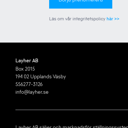
Läs om vår integritetspolicy
här >>
Sidfot
Layher AB
Box 2015
194 02 Upplands Väsby
556277-3126
info@layher.se
Layher AB säljer och marknadsför ställningssyste