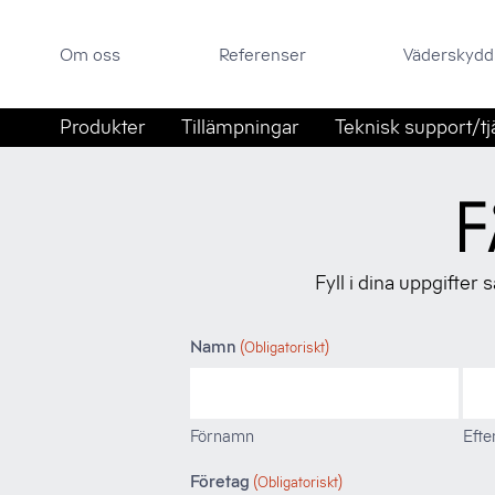
Om oss
Referenser
Väderskyddsportal
Om oss
Referenser
Väderskydd
Sök efter:
Hoppa till innehåll
Produkter
Tillämpningar
Teknisk support/tj
F
Fyll i dina uppgifter
Namn
(Obligatoriskt)
Förnamn
Eft
Företag
(Obligatoriskt)