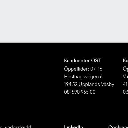
Kundcenter ÖST
Ku
Öppettider: 07-16
Öp
Hästhagsvägen 6
Va
194 52 Upplands Väsby
41
08-590 955 00
03
m, väderskydd,
LinkedIn
Cookiepo