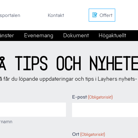
en
Kontakt
Offert
sportalen
Kontakt
Offert
änster
Evenemang
Dokument
Högaktuellt
Å TIPS OCH NYHET
 så får du löpande uppdateringar och tips i Layhers nyhets-
E-post
(Obligatoriskt)
ernamn
Ort
(Obligatoriskt)