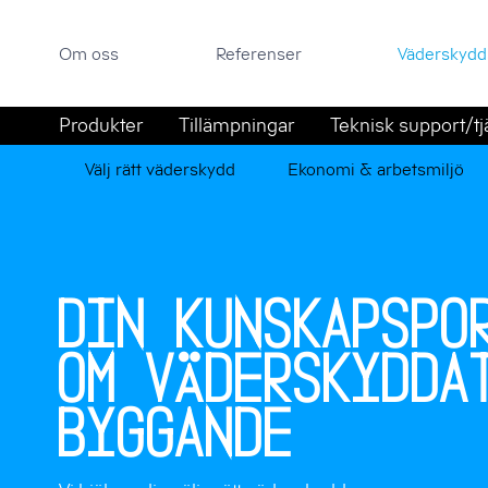
Om oss
Referenser
Väderskyddsportal
Om oss
Referenser
Väderskydd
Sök efter:
Hoppa till innehåll
Produkter
Tillämpningar
Teknisk support/tj
Välj rätt väderskydd
Ekonomi & arbetsmiljö
Din kunskapspo
om väderskydda
byggande