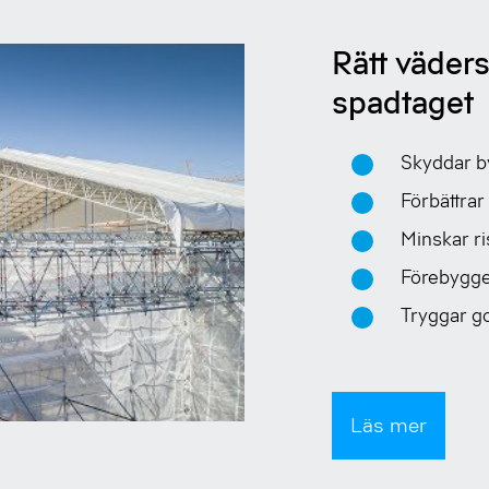
Rätt väders
spadtaget
Skyddar b
Förbättrar
Minskar ri
Förebygge
Tryggar go
Läs mer