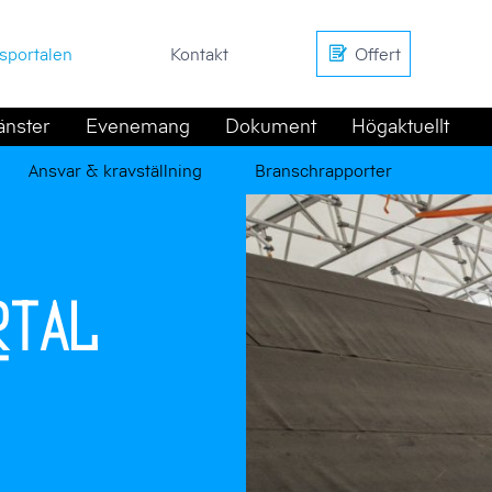
en
Kontakt
Offert
sportalen
Kontakt
Offert
änster
Evenemang
Dokument
Högaktuellt
Ansvar & kravställning
Branschrapporter
rtal
t