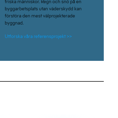
friska människor. Regn och snö på en
byggarbetsplats utan väderskydd kan
förstöra den mest välprojekterade
byggnad.
Utforska våra referensprojekt >>