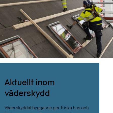
Aktuellt inom
väderskydd
Väderskyddat byggande ger friska hus och