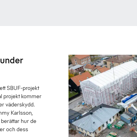
 under
 ett SBUF-projekt
tal projekt kommer
nder väderskydd.
mmy Karlsson,
berättar hur de
ter och dess