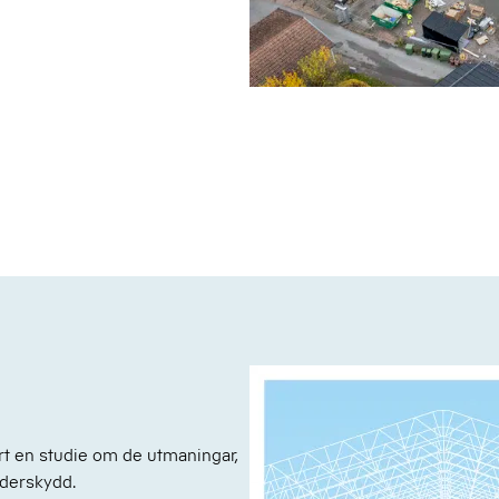
t en studie om de utmaningar,
äderskydd.