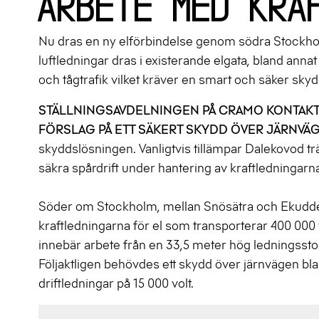
arbete med kra
Nu dras en ny elförbindelse genom södra Stockholm
luftledningar dras i existerande elgata, bland anna
och tågtrafik vilket kräver en smart och säker sk
STÄLLNINGSAVDELNINGEN PÅ CRAMO KONTAK
FÖRSLAG PÅ ETT SÄKERT SKYDD ÖVER JÄRNVÄG
skyddslösningen. Vanligtvis tillämpar Dalekovod trä
säkra spårdrift under hantering av kraftledningarn
Söder om Stockholm, mellan Snösätra och Ekudden
kraftledningarna för el som transporterar 400 000 
innebär arbete från en 33,5 meter hög ledningssto
Följaktligen behövdes ett skydd över järnvägen bla
driftledningar på 15 000 volt.