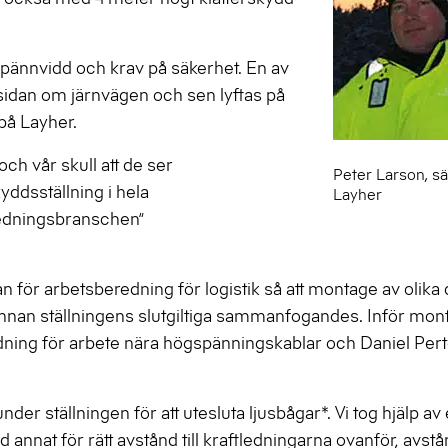
ännvidd och krav på säkerhet. En av
 sidan om järnvägen och sen lyftas på
 på Layher.
ch vår skull att de ser
Peter Larson, sä
ddsställning i hela
Layher
tledningsbranschen”
 för arbetsberedning för logistik så att montage av olika 
 innan ställningens slutgiltiga sammanfogandes. Inför mon
ing för arbete nära högspänningskablar och Daniel Pert
er ställningen för att utesluta ljusbågar*. Vi tog hjälp av
annat för rätt avstånd till kraftledningarna ovanför, avstå