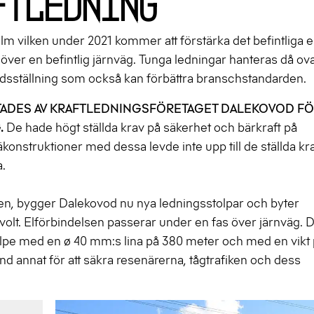
ftledning
 vilken under 2021 kommer att förstärka det befintliga e
t över en befintlig järnväg. Tunga ledningar hanteras då ov
yddsställning som också kan förbättra branschstandarden.
TADES AV KRAFTLEDNINGSFÖRETAGET DALEKOVOD F
.
De hade högt ställda krav på säkerhet och bärkraft på
konstruktioner med dessa levde inte upp till de ställda kra
a.
, bygger Dalekovod nu nya ledningsstolpar och byter
volt. Elförbindelsen passerar under en fas över järnväg. D
lpe med en ø 40 mm:s lina på 380 meter och med en vikt p
nd annat för att säkra resenärerna, tågtrafiken och dess