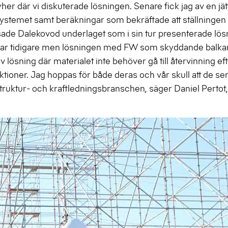
r där vi diskuterade lösningen. Senare fick jag av en jät
stemet samt beräkningar som bekräftade att ställningen s
visade Dalekovod underlaget som i sin tur presenterade lös
ningar tidigare men lösningen med FW som skyddande balka
lösning där materialet inte behöver gå till återvinning efte
uktioner. Jag hoppas för både deras och vår skull att de se
truktur- och kraftledningsbranschen, säger Daniel Pertot,