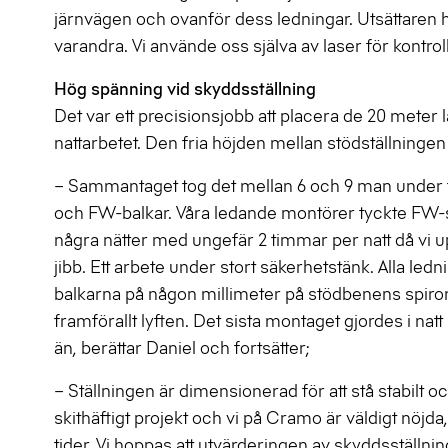
järnvägen och ovanför dess ledningar. Utsättaren h
varandra. Vi använde oss själva av laser för kontro
Hög spänning vid skyddsställning
Det var ett precisionsjobb att placera de 20 meter
nattarbetet. Den fria höjden mellan stödställninge
– Sammantaget tog det mellan 6 och 9 man under t
och FW-balkar. Våra ledande montörer tyckte FW-sys
några nätter med ungefär 2 timmar per natt då vi 
jibb. Ett arbete under stort säkerhetstänk. Alla led
balkarna på någon millimeter på stödbenens spiro
framförallt lyften. Det sista montaget gjordes i na
än, berättar Daniel och fortsätter;
– Ställningen är dimensionerad för att stå stabilt oc
skithäftigt projekt och vi på Cramo är väldigt nöjda, a
tider. Vi hoppas att utvärderingen av skyddsställni