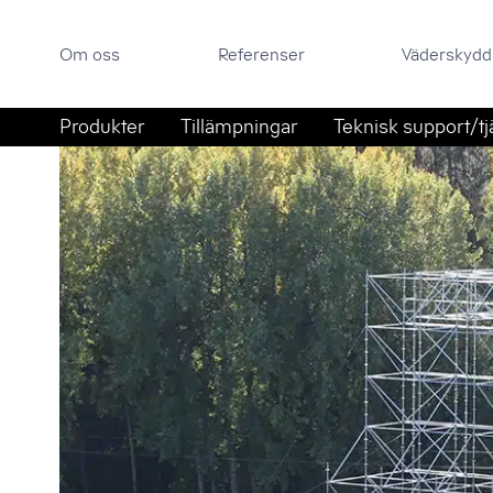
Om oss
Referenser
Väderskyddsportal
Om oss
Referenser
Väderskydd
Sök efter:
Hoppa till innehåll
Produkter
Tillämpningar
Teknisk support/tj