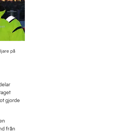
ljare på
delar
taget
ot gjorde
 en
nd från