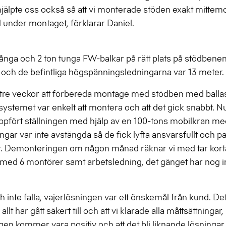
jälpte oss också så att vi monterade stöden exakt mittem
ll under montaget, förklarar Daniel.
 långa och 2 ton tunga FW-balkar på rätt plats på stödbene
n och de befintliga högspänningsledningarna var 13 meter.
re veckor att förbereda montage med stödben med ballast
temet var enkelt att montera och att det gick snabbt. Nu 
uppfört ställningen med hjälp av en 100-tons mobilkran me
ningar var inte avstängda så de fick lyfta ansvarsfullt och 
r. Demonteringen om någon månad räknar vi med tar korta
tt med 6 montörer samt arbetsledning, det gänget har nog i
h inte falla, vajerlösningen var ett önskemål från kund. Det
llt har gått säkert till och att vi klarade alla måttsättningar
ngen kommer vara positiv och att det bli liknande lösningar