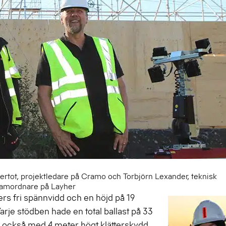
Pertot, projektledare på Cramo och Torbjörn Lexander, teknisk
amordnare på Layher
rs fri spännvidd och en höjd på 19
 Varje stödben hade en total ballast på 33
s också med 4 meter högt klätterskydd