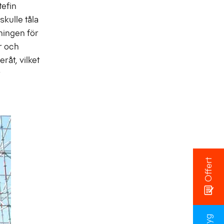
tefin
kulle tåla
ningen för
r och
råt, vilket
r
Offert