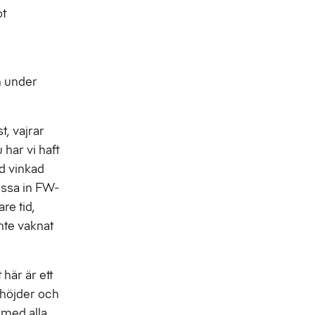
ot
n under
, vajrar
har vi haft
d vinkad
passa in FW-
re tid,
nte vaknat
 här är ett
, höjder och
 med alla