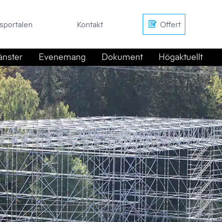
en
Kontakt
Offert
sportalen
Kontakt
Offert
änster
Evenemang
Dokument
Högaktuellt