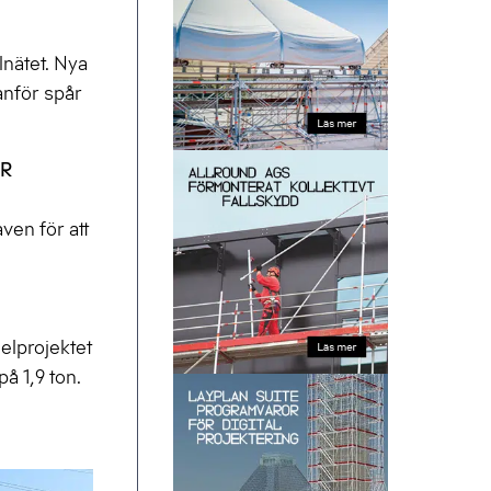
lnätet. Nya
anför spår
ÖR
ven för att
elprojektet
å 1,9 ton.