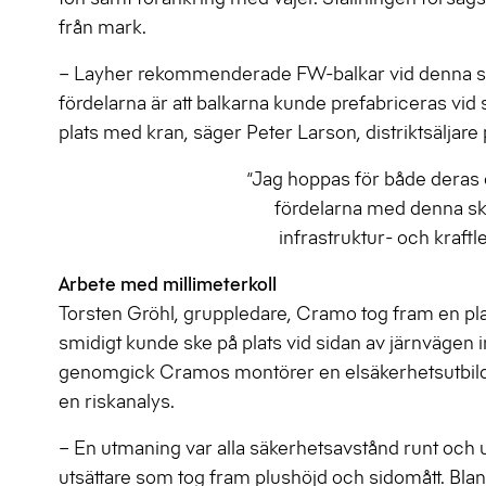
från mark.
– Layher rekommenderade FW-balkar vid denna sp
fördelarna är att balkarna kunde prefabriceras vid
plats med kran, säger Peter Larson, distriktsäljare
”Jag hoppas för både deras o
fördelarna med denna sky
infrastruktur- och kraf
Arbete med millimeterkoll
Torsten Gröhl, gruppledare, Cramo tog fram en plan
smidigt kunde ske på plats vid sidan av järnvägen
genomgick Cramos montörer en elsäkerhetsutbildn
en riskanalys.
– En utmaning var alla säkerhetsavstånd runt och und
utsättare som tog fram plushöjd och sidomått. Bland 