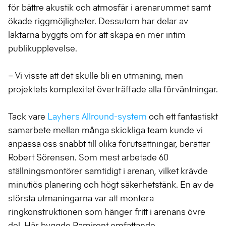
för bättre akustik och atmosfär i arenarummet samt
ökade riggmöjligheter. Dessutom har delar av
läktarna byggts om för att skapa en mer intim
publikupplevelse.
– Vi visste att det skulle bli en utmaning, men
projektets komplexitet överträffade alla förväntningar.
Tack vare
Layhers Allround-system
och ett fantastiskt
samarbete mellan många skickliga team kunde vi
anpassa oss snabbt till olika förutsättningar, berättar
Robert Sörensen. Som mest arbetade 60
ställningsmontörer samtidigt i arenan, vilket krävde
minutiös planering och högt säkerhetstänk. En av de
största utmaningarna var att montera
ringkonstruktionen som hänger fritt i arenans övre
del. Här byggde Ramirent omfattande