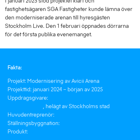
I januari 2025 stod projektet klart och
fastighetsägaren SGA Fastigheter kunde lämna över
den moderniserade arenan till hyresgästen
Stockholm Live. Den 1 februari öppnades dörrarna
för det första publika evenemanget.
Fakta:
Projekt: Modernisering av Avicii Arena
Projekttid: januari 2024 – början av 2025
Uppdragsgivare:
Stockholm Globe Arena
Fastigheter AB
, helägt av Stockholms stad
Huvudentreprenör:
NCC
Ställningsbyggnation:
Ramirent Safe Access
Produkt:
Layher Allround