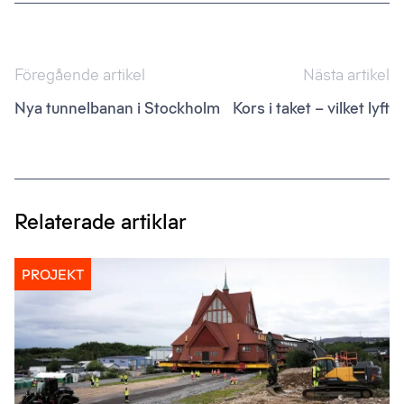
Inläggsnavigering
Föregående artikel
Nästa artikel
Nya tunnelbanan i Stockholm
Kors i taket – vilket lyft
Relaterade artiklar
PROJEKT