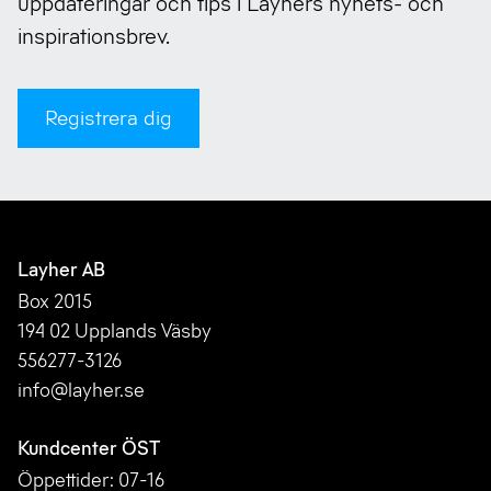
uppdateringar och tips i Layhers nyhets- och
inspirationsbrev.
Registrera dig
Layher AB
Box 2015
194 02 Upplands Väsby
556277-3126
info@layher.se
Kundcenter ÖST
Öppettider: 07-16