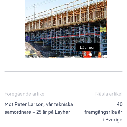
Inläggsnavigering
Föregående artikel
Nästa artikel
Möt Peter Larson, vår tekniska
40
samordnare – 25 år på Layher
framgångsrika år
i Sverige