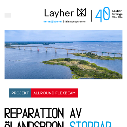
Kontakt
Layher
Offert
Sök efter:
Hoppa till innehåll
PROJEKT
ALLROUND FLEXBEAM
Reparation av
Ölandsbron
stoppar