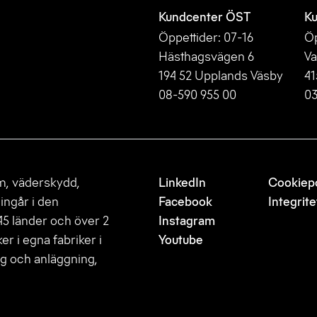
Kundcenter ÖST
Ku
Öppettider: 07-16
Öp
Hästhagsvägen 6
Va
194 52 Upplands Väsby
41
08-590 955 00
03
m, väderskydd,
LinkedIn
Cookiepo
ingår i den
Facebook
Integrite
45 länder och över 2
Instagram
er i egna fabriker i
Youtube
g och anläggning,