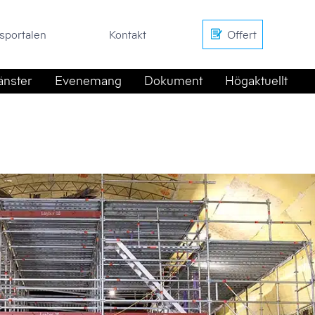
en
Kontakt
Offert
sportalen
Kontakt
Offert
änster
Evenemang
Dokument
Högaktuellt