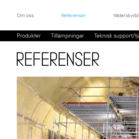
Om oss
Referenser
Väderskyddsportal
Om oss
Referenser
Väderskydd
Sök efter:
Hoppa till innehåll
Produkter
Tillämpningar
Teknisk support/tj
Referenser