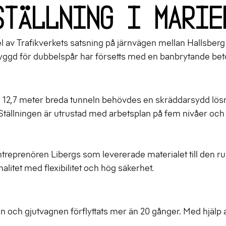
ställning i Marie
av Trafikverkets satsning på järnvägen mellan Hallsberg 
yggd för dubbelspår har försetts med en banbrytande beton
 12,7 meter breda tunneln behövdes en skräddarsydd lösnin
tällningen är utrustad med arbetsplan på fem nivåer och h
entreprenören Libergs som levererade materialet till den 
litet med flexibilitet och hög säkerhet.
ngen och gjutvagnen förflyttats mer än 20 gånger. Med hjälp