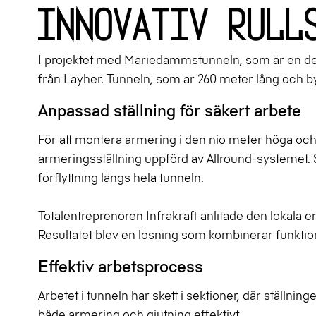
Innovativ rull
I projektet med Mariedammstunneln, som är en del 
från Layher. Tunneln, som är 260 meter lång och b
Anpassad ställning för säkert arbete
För att montera armering i den nio meter höga och
armeringsställning uppförd av Allround-systemet. S
förflyttning längs hela tunneln.
Totalentreprenören Infrakraft anlitade den lokala 
Resultatet blev en lösning som kombinerar funktiona
Effektiv arbetsprocess
Arbetet i tunneln har skett i sektioner, där ställni
både armering och gjutning effektivt.