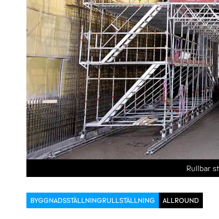
Rullbar s
BYGGNADSSTÄLLNING
RULLSTÄLLNING
ALLROUND