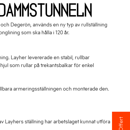
dammstunneln
och Degerön, används en ny typ av rullställning
glining som ska hålla i 120 år.
g. Layher levererade en stabil, rullbar
jul som rullar på trekantsbalkar för enkel
rullbara armeringsställningen och monterade den.
Offert
 av Layhers ställning har arbetslaget kunnat utföra