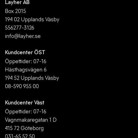
Layher AB
Box 2015
194 02 Upplands Väsby
556277-3126
info@layher.se
Kundcenter ÖST
Öppettider: 07-16
Hästhagsvägen 6
194 52 Upplands Väsby
08-590 955 00
Kundcenter Väst
Öppettider: 07-16
Vagnmakaregatan 1 D
415 72 Göteborg
031-65 52 50