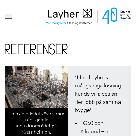
Kontakt
Layher
Offert
Sök efter:
Hoppa till innehåll
Referenser
”Med Layhers
mångsidiga lösning
kunde vi ta oss an
fler jobb på samma
bygge”
En ny stadsdel växer fram
Godkänd och fallskyddad
i det gamla
arbetsyta.
TG60 och
industriområdet på
Allround – en
Kvarnholmen.