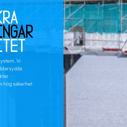
kra
ingar
itet
system. Vi
räddarsydda
kter
i hög säkerhet