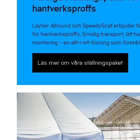
hantverksproffs
Layher Allround och SpeedyScaf erbjuder fä
för hantverksproffs. Smidig transport, lätt 
montering – en allt-i-ett-lösning som förenk
Läs mer om våra ställningspaket