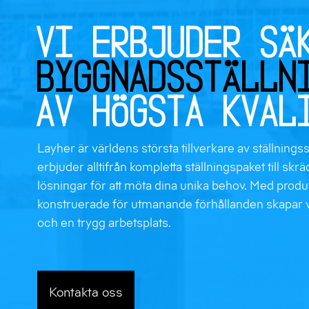
Vi erbjuder sä
byggnadsställn
av högsta kval
Layher är världens största tillverkare av ställnings
erbjuder alltifrån kompletta ställningspaket till sk
lösningar för att möta dina unika behov. Med produ
konstruerade för utmanande förhållanden skapar v
och en trygg arbetsplats.
Kontakta oss