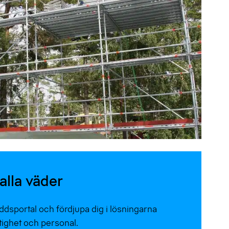
alla väder
dsportal och fördjupa dig i lösningarna
ighet och personal.