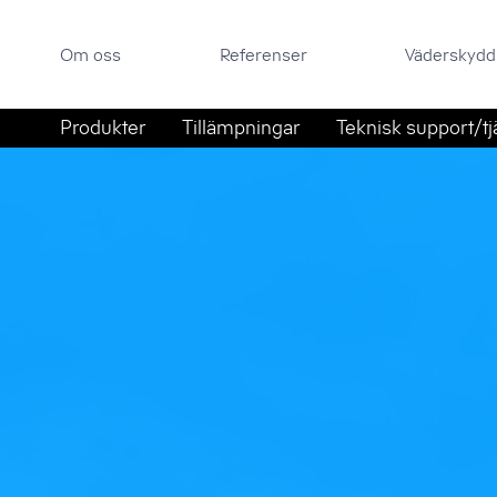
Om oss
Referenser
Väderskyddsportal
Om oss
Referenser
Väderskydd
Sök efter:
Hoppa till innehåll
Produkter
Tillämpningar
Teknisk support/tj