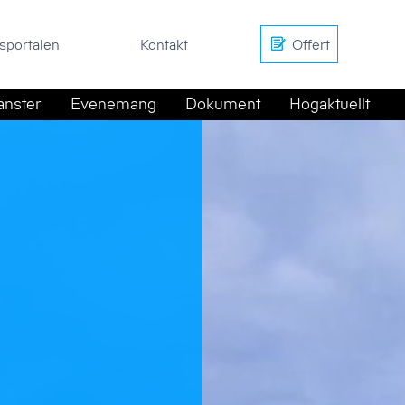
en
Kontakt
Offert
sportalen
Kontakt
Offert
änster
Evenemang
Dokument
Högaktuellt