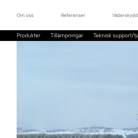
Om oss
Referenser
Väderskyddsportal
Om oss
Referenser
Väderskydd
Sök efter:
Hoppa till innehåll
Produkter
Tillämpningar
Teknisk support/tj