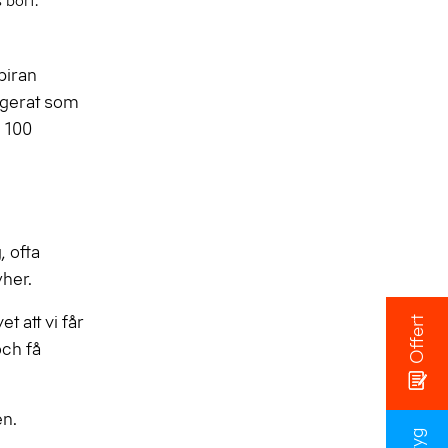
 bort.
piran
ngerat som
h 100
 ofta
her.
t att vi får
Offert
och få
en.