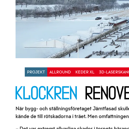
PROJEKT
ALLROUND
KEDER XL
3D-LASERSKAN
Klockren
renove
När bygg- och ställningsföretaget Jämtfasad skulle
kände de till rötskadorna i träet. Men omfattninge
– Det var extremt allvarliga skador i tornets bärande