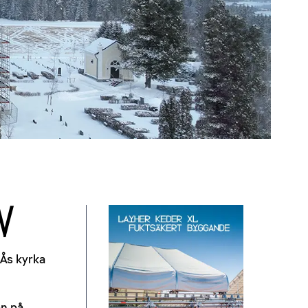
v
 Ås kyrka
an på