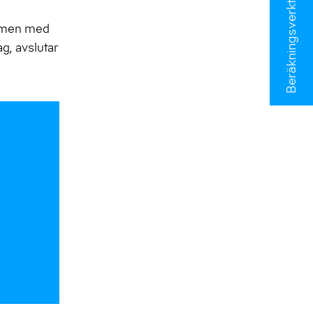
Beräkningsverktyg
t, men med
g, avslutar