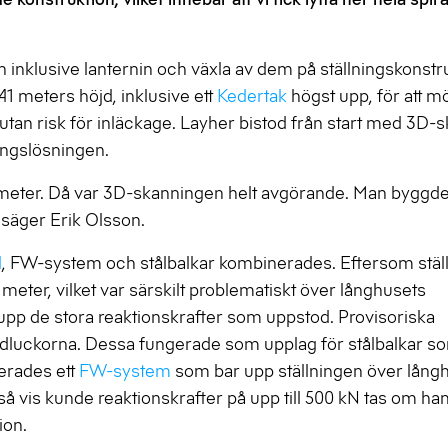
n inklusive lanternin och växla av dem på ställningskonstr
 41 meters höjd, inklusive ett
Kedertak
högst upp, för att m
 utan risk för inläckage. Layher bistod från start med 3D-
ningslösningen.
ecimeter. Då var 3D-skanningen helt avgörande. Man byggde
, säger Erik Olsson.
d
, FW-system och stålbalkar kombinerades. Eftersom stäl
eter, vilket var särskilt problematiskt över långhusets
upp de stora reaktionskrafter som uppstod. Provisoriska
dluckorna. Dessa fungerade som upplag för stålbalkar s
erades ett
FW-system
som bar upp ställningen över långh
vis kunde reaktionskrafter på upp till 500 kN tas om ha
ion.