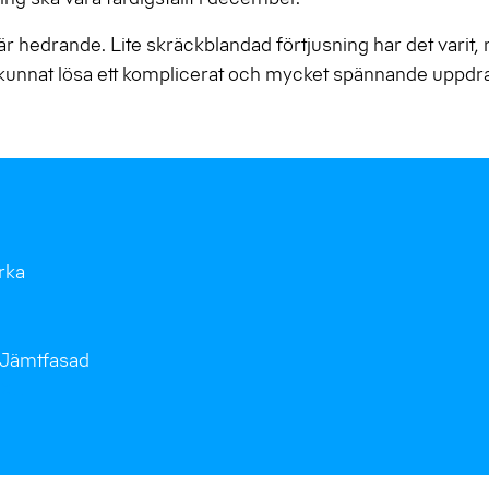
är hedrande. Lite skräckblandad förtjusning har det vari
i kunnat lösa ett komplicerat och mycket spännande uppdra
rka
Jämtfasad
 XL