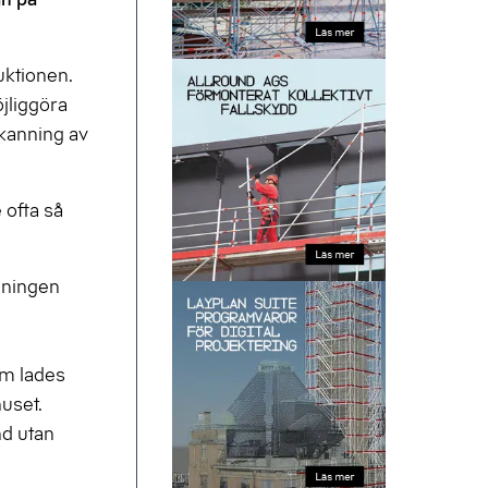
uktionen.
öjliggöra
skanning av
 ofta så
lningen
om lades
uset.
nd utan