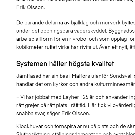
Erik Olsson.
De bärande delarna av bjälklag och murverk byttes 
under det öppningsbara väderskyddet. Byggnadsst
arbetsplattform för en rivrobot och som upplag för
kubikmeter ruttet virke har rivits ut. Även ett nytt, å
Systemen håller högsta kvalitet
Jämtfasad har sin bas i Matfors utanför Sundsvall
handlar det om kyrkor och andra kulturminnesmärk
– Vi har jobbat med Layher i 25 år och använder inget
rätt grejer på rätt plats i rätt tid. Här fick vi ovärd
snabba svar, säger Erik Olsson.
Klockhuvar och tornspira är nu på plats och de slut
Slutbesiktning, ställningsdemontage och avetableri