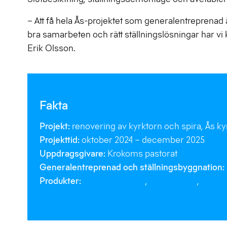
– Att få hela Ås-projektet som generalentreprenad 
bra samarbeten och rätt ställningslösningar har v
Erik Olsson.
Fakta
Projekt:
renovering av kyrktorn och spira, Ås ky
Projekttid:
oktober 2024 – december 2025
Uppdragsgivare:
Krokoms pastorat
Generalentreprenad och ställningsbyggnation:
Produkter:
Layher Allround
,
Allround FW
,
Keder