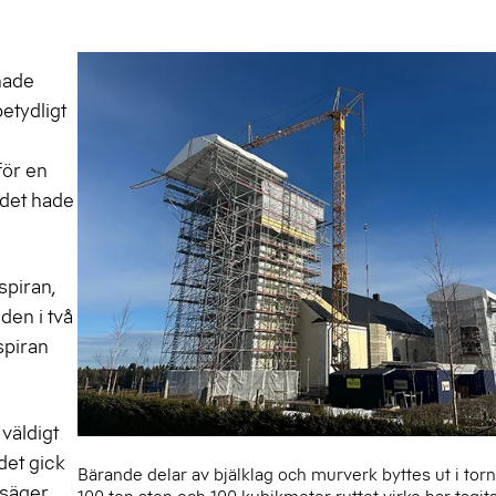
nade
betydligt
för en
 det hade
spiran,
den i två
spiran
 väldigt
det gick
Bärande delar av bjälklag och murverk byttes ut i torn
 säger