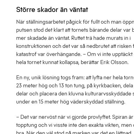
Större skador än väntat
När ställningsarbetet pågick för fullt och man öpp
putsen stod det klart att tornets bärande delar var 
mer skadade än väntat. Ruttet trä hade murats in i
konstruktionen och det var så nedbrutet att risken 
katastrof var överhängande. – Om vi inte upptäckt
hela tornet kunnat kollapsa, berättar Erik Olsson.
En ny, unik lösning togs fram: att lyfta ner hela torn
23 meter hög och 13 ton tung, på kyrkbacken, dela 
delar och placera den kluvna kulturarvsskyddade 
under en 15 meter hög väderskyddad ställning.
– Det var nervöst när vi gjorde provlyftet. Spiran är
topptung och vi visste inte den exakta vikten, men 
bra. När den väl stod på marken var det en lättnad,