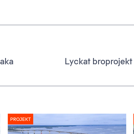
baka
Lyckat broprojekt 
PROJEKT