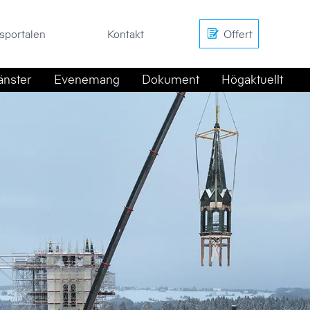
en
Kontakt
Offert
sportalen
Kontakt
Offert
änster
Evenemang
Dokument
Högaktuellt