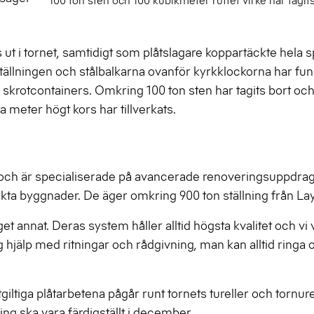
100 ton sten och 100 kubikmeter ruttet virke har tagits
ut i tornet, samtidigt som plåtslagare koppartäckte hela s
ällningen och stålbalkarna ovanför kyrkklockorna har fu
 skrotcontainers. Omkring 100 ton sten har tagits bort oc
tta meter högt kors har tillverkats.
 och är specialiserade på avancerade renoveringsuppdrag,
ta byggnader. De äger omkring 900 ton ställning från Lay
 annat. Deras system håller alltid högsta kvalitet och vi ve
erlig hjälp med ritningar och rådgivning, man kan alltid ringa 
giltiga plåtarbetena pågår runt tornets tureller och tornur
ng ska vara färdigställt i december.