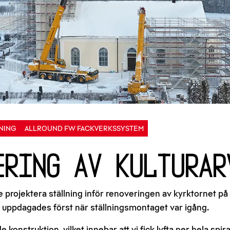
NING
ALLROUND FW FACKVERKSSYSTEM
ring av kulturar
 projektera ställning inför renoveringen av kyrktornet på
n uppdagades först när ställningsmontaget var igång.
 konstruktion, vilket innebar att vi fick lyfta ner hela spir