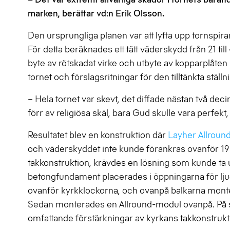
marken, berättar vd:n Erik Olsson.
Den ursprungliga planen var att lyfta upp tornspira
För detta beräknades ett tätt väderskydd från 21 till
byte av rötskadat virke och utbyte av kopparplåten
tornet och förslagsritningar för den tilltänkta ställ
– Hela tornet var skevt, det diffade nästan två d
förr av religiösa skäl, bara Gud skulle vara perfekt
Resultatet blev en konstruktion där
Layher Allroun
och väderskyddet inte kunde förankras ovanför 19 m
takkonstruktion, krävdes en lösning som kunde ta 
betongfundament placerades i öppningarna för lju
ovanför kyrkklockorna, och ovanpå balkarna mont
Sedan monterades en Allround-modul ovanpå. På så 
omfattande förstärkningar av kyrkans takkonstrukt