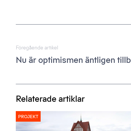
Inläggsnavigering
Föregående artikel
Nu är optimismen äntligen till
Relaterade artiklar
PROJEKT