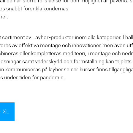
t de har större förståelse för och möjlighet att påverka s
ips snabbt förenkla kundernas
her.
 sortiment av Layher-produkter inom alla kategorier. I hal
ireras av effektiva montage och innovationer men även ut
mbineras eller kompletteras med teori, i montage och ne
a lösningar samt väderskydd och formställning kan ta plats 
 kommuniceras på layher.se när kurser finns tillgänglig
is under tiden för pandemin.
r XL