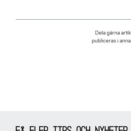
Dela gärna artik
publiceras i ann
Sidfot
Få fler tips och nyheter