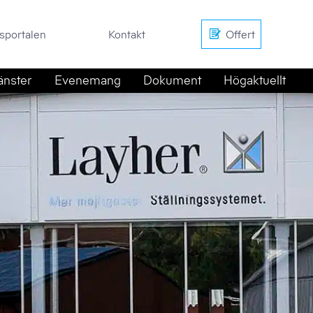
en
Kontakt
Offert
sportalen
Kontakt
Offert
änster
Evenemang
Dokument
Högaktuellt