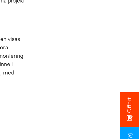
ina projekt
len visas
föra
dmontering
inne i
a, med
Offert