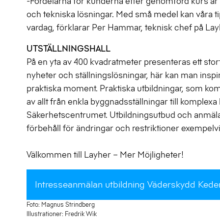
-Fördelarna för kunderna efter genomförd kurs är at
och tekniska lösningar. Med små medel kan våra t
vardag, förklarar Per Hammar, teknisk chef på Lay
UTSTÄLLNINGSHALL
På en yta av 400 kvadratmeter presenteras ett stort
nyheter och ställningslösningar, här kan man insp
praktiska moment. Praktiska utbildningar, som ko
av allt från enkla byggnadsställningar till komplex
Säkerhetscentrumet. Utbildningsutbud och anmälan
förbehåll för ändringar och restriktioner exempelv
Välkommen till Layher – Mer Möjligheter!
Intresseanmälan utbildning Väderskydd Kede
Foto: Magnus Strindberg
Illustrationer: Fredrik Wik