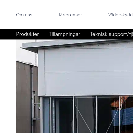
Om oss
Referenser
Väderskyddsportal
Om oss
Referenser
Väderskydd
Sök efter:
Hoppa till innehåll
Produkter
Tillämpningar
Teknisk support/tj