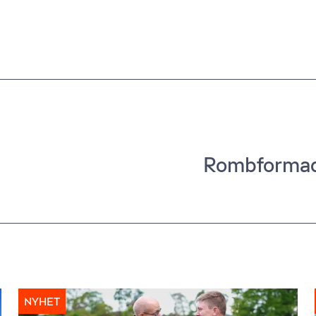
Rombformad
NYHET