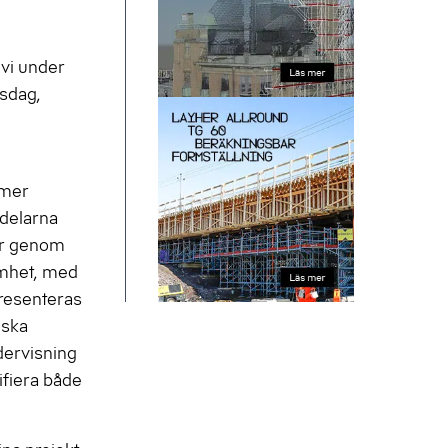
 vi under
tsdag,
mmer
 delarna
gar genom
amhet, med
presenteras
iska
dervisning
fiera både