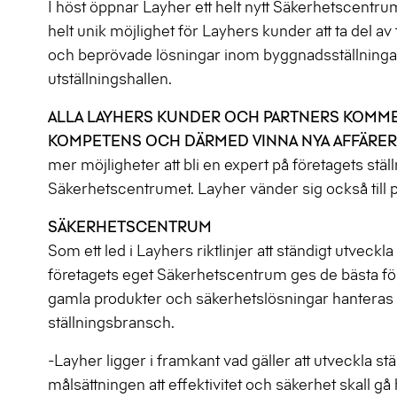
I höst öppnar Layher ett helt nytt Säkerhetscentru
helt unik möjlighet för Layhers kunder att ta del a
och beprövade lösningar inom byggnadsställningar
utställningshallen.
ALLA LAYHERS KUNDER OCH PARTNERS KOMME
KOMPETENS OCH DÄRMED VINNA NYA AFFÄRER
mer möjligheter att bli en expert på företagets s
Säkerhetscentrumet. Layher vänder sig också till par
SÄKERHETSCENTRUM
Som ett led i Layhers riktlinjer att ständigt utveckl
företagets eget Säkerhetscentrum ges de bästa för
gamla produkter och säkerhetslösningar hanteras ko
ställningsbransch.
-Layher ligger i framkant vad gäller att utveckla s
målsättningen att effektivitet och säkerhet skall g