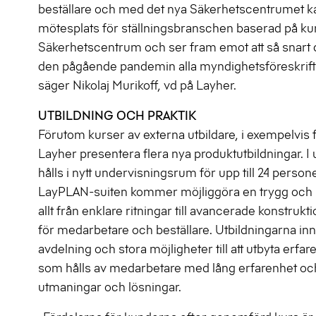
beställare och med det nya Säkerhetscentrumet k
mötesplats för ställningsbranschen baserad på kuns
Säkerhetscentrum och ser fram emot att så snart de
den pågående pandemin alla myndighetsföreskrifte
säger Nikolaj Murikoff, vd på Layher.
UTBILDNING OCH PRAKTIK
Förutom kurser av externa utbildare, i exempelvi
Layher presentera flera nya produktutbildningar. I 
hålls i nytt undervisningsrum för upp till 24 per
LayPLAN-suiten kommer möjliggöra en trygg och s
allt från enklare ritningar till avancerade konstruk
för medarbetare och beställare. Utbildningarna i
avdelning och stora möjligheter till att utbyta erf
som hålls av medarbetare med lång erfarenhet oc
utmaningar och lösningar.