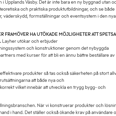
m i Upplands Väsby. Det är inte bara en ny byggnad utan o
v teoretiska och praktiska produktutbildningar, och se både
, väderskydd, formställningar och eventsystem i den nya
R FRAMÖVER HA UTÖKADE MÖJLIGHETER ATT SPETSA
.
Layher utökar och erbjuder
tällningssystem och konstruktioner genom det nybyggda
tners med kurser för att bli en ännu bättre beställare av s
a effektivare produkter så tas också säkerheten på stort allva
utsättningarna att både nya och
rrekt vilket innebär att utveckla en trygg bygg- och
tällningsbranschen. När vi konstruerar produkter och lösni
å hand i hand. Det ställer också ökande krav på användare 