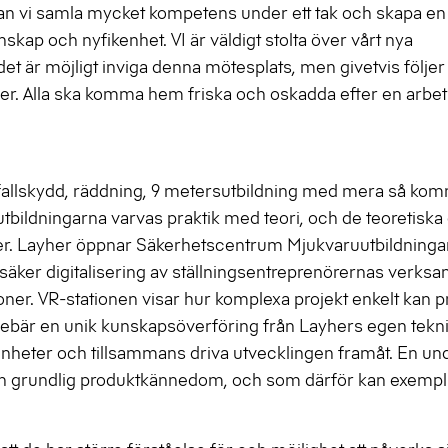
an vi samla mycket kompetens under ett tak och skapa en
kap och nyfikenhet. VI är väldigt stolta över vårt nya
t är möjligt inviga denna mötesplats, men givetvis följer
r. Alla ska komma hem friska och oskadda efter en arbe
s fallskydd, räddning, 9 metersutbildning med mera så ko
utbildningarna varvas praktik med teori, och de teoretiska
soner. Layher öppnar Säkerhetscentrum Mjukvaruutbildnin
äker digitalisering av ställningsentreprenörernas verks
tioner. VR-stationen visar hur komplexa projekt enkelt kan 
nnebär en unik kunskapsöverföring från Layhers egen tekn
arenheter och tillsammans driva utvecklingen framåt. En un
h grundlig produktkännedom, och som därför kan exempli