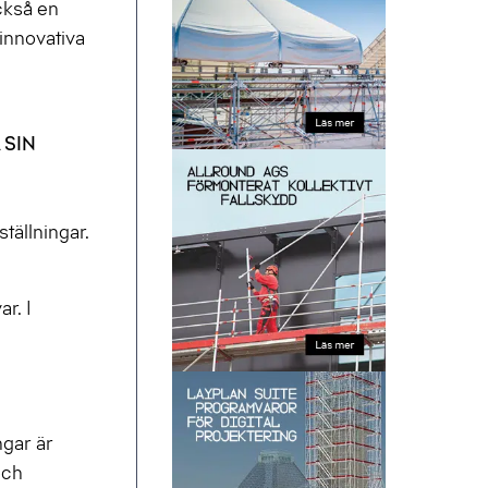
ckså en
 innovativa
 SIN
tällningar.
r. I
ngar är
och