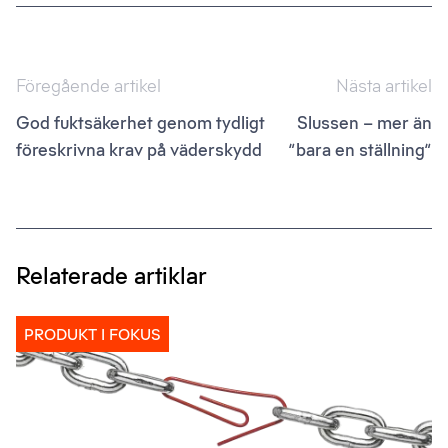
Inläggsnavigering
Föregående artikel
Nästa artikel
God fuktsäkerhet genom tydligt
Slussen – mer än
föreskrivna krav på väderskydd
”bara en ställning”
Relaterade artiklar
PRODUKT I FOKUS