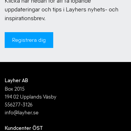
Klicka här nedan för att få löpande
uppdateringar och tips i Layhers nyhets- och
inspirationsbrev.
Registrera dig
Layher AB
Box 2015
194 02 Upplands Väsby
556277-3126
info@layher.se
Kundcenter ÖST