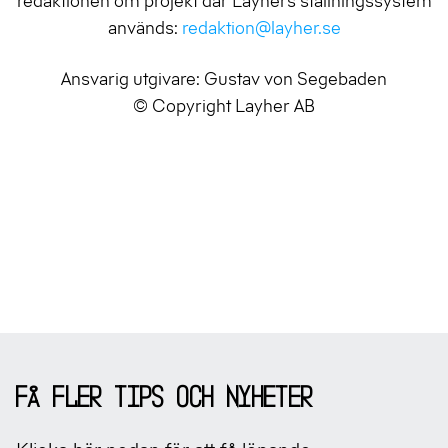
redaktionen om projekt där Layhers ställningssystem
används:
redaktion@layher.se
Ansvarig utgivare: Gustav von Segebaden
© Copyright Layher AB
Sidfot
Få fler tips och nyheter