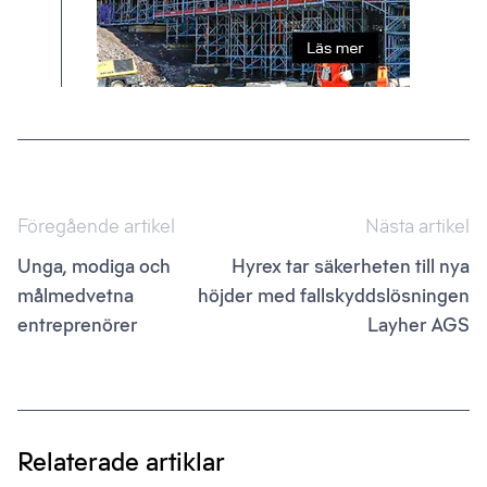
Inläggsnavigering
Föregående artikel
Nästa artikel
Unga, modiga och
Hyrex tar säkerheten till nya
målmedvetna
höjder med fallskyddslösningen
entreprenörer
Layher AGS
Relaterade artiklar