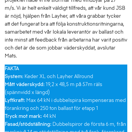
projektet hade vi tre stormar med vindbyar på 27
m/s. Vi är helt enkelt väldigt tillfreds, att vår kund JSB
är nöjd, hjälpen från Layher, att våra grabbar tycker
att det fungerat bra att följa konstruktionsritningarna,
samarbetet med vår lokala leverantör av ballast och
inte minst att feedback från arbetarna har varit positiv
och det är de som jobbar väderskyddat, avslutar
Mats.
FAKTA
System:
Keder XL och Layher Allround
Mått väderskydd:
19,2 x 48,5 m på 57m räls
(spännvidd x längd)
Lyftkraft:
Max 64 kN i dubbelspira kompenseras med
förankring och 250 ton ballast för etapp 1
Tryck mot mark:
44 kN
Fasad/stödställning:
Dubbelspiror de första 6 m, från