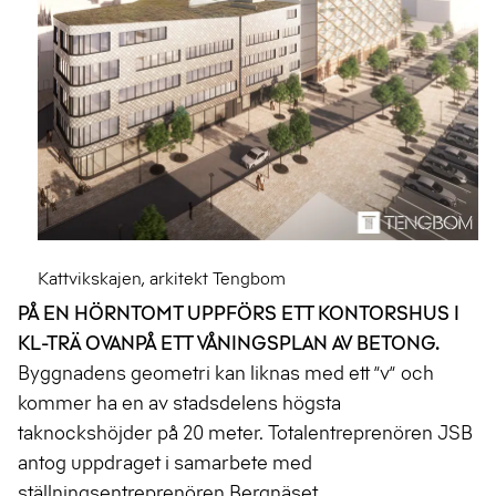
Kattvikskajen, arkitekt Tengbom
PÅ EN HÖRNTOMT UPPFÖRS ETT KONTORSHUS I
KL-TRÄ OVANPÅ ETT VÅNINGSPLAN AV BETONG.
Byggnadens geometri kan liknas med ett ”v” och
kommer ha en av stadsdelens högsta
taknockshöjder på 20 meter. Totalentreprenören JSB
antog uppdraget i samarbete med
ställningsentreprenören Bergnäset