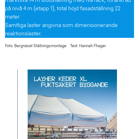
marknivå 14 m stödställning med två fack, förankrad
på nivå 4 m (etapp 1), total höjd fasadställning 22
meter
Samtliga laster angivna som dimensionerande
reaktionslaster.
Foto: Bergnäset Ställningsmontage Text: Hannah Fhager