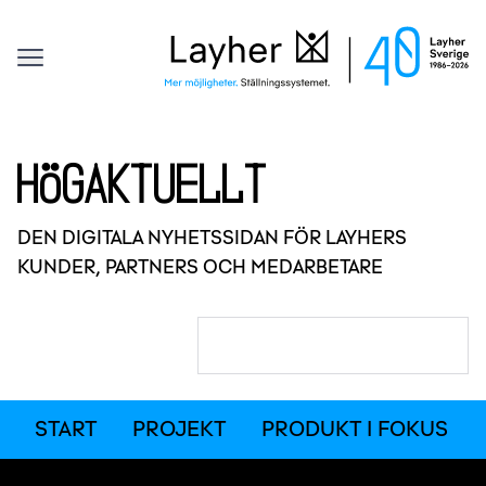
Kontakt
Layher
Offert
Sök efter:
Hoppa till innehåll
Högaktuellt
DEN DIGITALA NYHETSSIDAN FÖR LAYHERS
KUNDER, PARTNERS OCH MEDARBETARE
Sök efter:
START
PROJEKT
PRODUKT I FOKUS