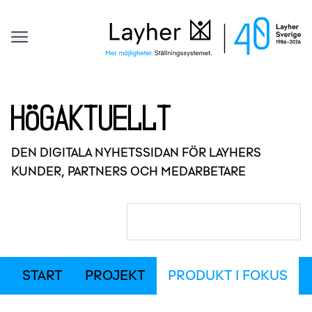
Kontakt
Layher
Offert
Sök efter:
Hoppa till innehåll
Högaktuellt
DEN DIGITALA NYHETSSIDAN FÖR LAYHERS
KUNDER, PARTNERS OCH MEDARBETARE
Sök efter:
START
PROJEKT
PRODUKT I FOKUS