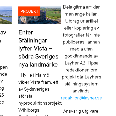
Dela gärna artiklar
PROJEKT
men ange källan.
Utdrag ur artikel
eller kopiering av
 av
Enter
fotografier får inte
n
Ställningar
publiceras i annan
lyfter Vista –
media utan
södra Sveriges
godkännande av
Layher AB. Tipsa
nya landmärke
ppen
redaktionen om
ande
I Hyllie i Malmö
projekt där Layhers
av
växer Vista fram, ett
ställningssystem
og
av Sydsveriges
används:
25
största
redaktion@layher.se
do
nyproduktionsprojekt.
Wihlborgs
Ansvarig utgivare:
ng