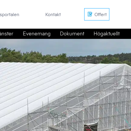
en
Kontakt
Offert
sportalen
Kontakt
Offert
änster
Evenemang
Dokument
Högaktuellt