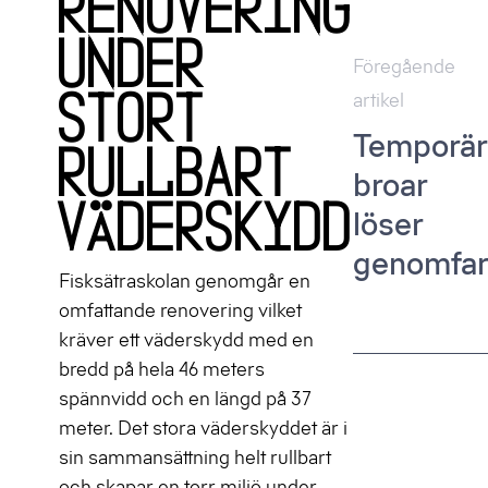
renovering
under
Inläggsna
Föregående
artikel
stort
Temporär
rullbart
broar
väderskydd
löser
genomfar
Fisksätraskolan genomgår en
omfattande renovering vilket
kräver ett väderskydd med en
bredd på hela 46 meters
spännvidd och en längd på 37
meter. Det stora väderskyddet är i
sin sammansättning helt rullbart
och skapar en torr miljö under