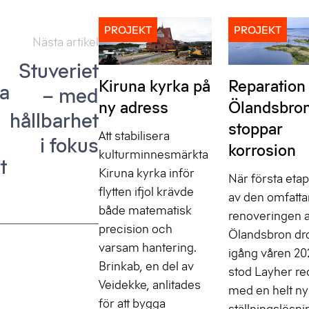
PROJEKT
PROJEKT
vigering
Nästa artikel
Stuveriet
Kiruna kyrka på
Reparation
a
– med
ny adress
Ölandsbro
hållbarhet
stoppar
Att stabilisera
i fokus
korrosion
kulturminnesmärkta
t
Kiruna kyrka inför
När första eta
flytten ifjol krävde
av den omfatt
både matematisk
renoveringen 
precision och
Ölandsbron dr
varsam hantering.
igång våren 20
Brinkab, en del av
stod Layher re
Veidekke, anlitades
med en helt ny
för att bygga
ställningslösni