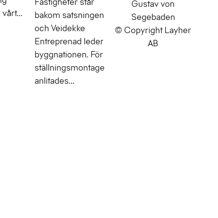
Fastigheter står
Gustav von
årt...
bakom satsningen
Segebaden
och Veidekke
© Copyright Layher
Entreprenad leder
AB
byggnationen. För
ställningsmontage
anlitades...