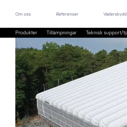
Om oss
Referenser
Väderskyddsportal
Om oss
Referenser
Väderskydd
Sök efter:
Hoppa till innehåll
Produkter
Tillämpningar
Teknisk support/tj