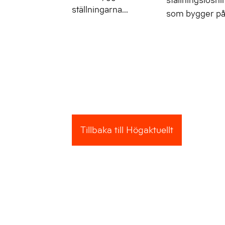
ställningarna...
som bygger på v
Tillbaka till Högaktuellt